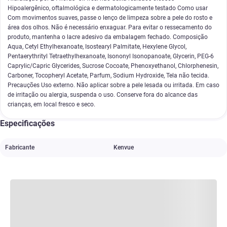
Hipoalergênico, oftalmológica e dermatologicamente testado Como usar
Com movimentos suaves, passe o lenço de limpeza sobre a pele do rosto e
área dos olhos. Não é necessário enxaguar. Para evitar o ressecamento do
produto, mantenha o lacre adesivo da embalagem fechado. Composição
Aqua, Cetyl Ethylhexanoate, Isostearyl Palmitate, Hexylene Glycol,
Pentaerythrityl Tetraethylhexanoate, Isononyl Isonopanoate, Glycerin, PEG-6
Caprylic/Capric Glycerides, Sucrose Cocoate, Phenoxyethanol, Chlorphenesin,
Carboner, Tocopheryl Acetate, Parfum, Sodium Hydroxide, Tela não tecida.
Precauções Uso externo. Não aplicar sobre a pele lesada ou irritada. Em caso
de irritação ou alergia, suspenda o uso. Conserve fora do alcance das
crianças, em local fresco e seco.
Especificações
Fabricante
Kenvue