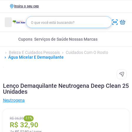
Insira o seu cep
Cupons
Serviços de Saúde
Nossas Marcas
Beleza E Cuidados Pessoais
Cuidados Com O Rosto
Água Micelar E Demaquilante
Lenço Demaquilante Neutrogena Deep Clean 25
Unidades
Neutrogena
-
11
%
R$
36
,
89
R$
32
,
90
1
x
R$ 32,90
s/ juros