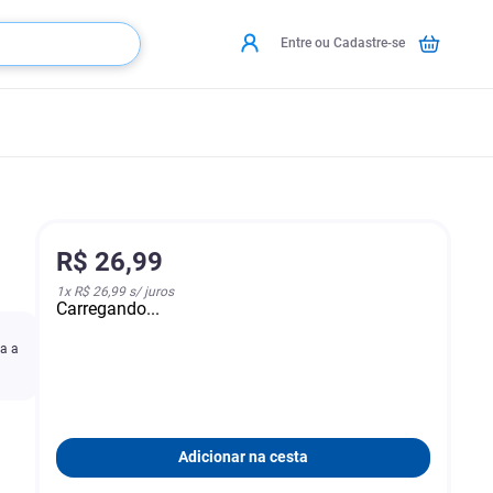
Entre ou Cadastre-se
R$
26
,
99
1
x
R$ 26,99
s/ juros
Carregando...
ra a
Adicionar na cesta