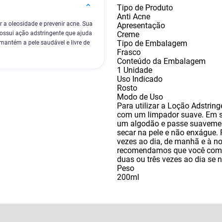
Tipo de Produto
Anti Acne
 a oleosidade e prevenir acne. Sua
Apresentação
Creme
possui ação adstringente que ajuda
Tipo de Embalagem
 mantém a pele saudável e livre de
Frasco
Conteúdo da Embalagem
1 Unidade
Uso Indicado
Rosto
Modo de Uso
Para utilizar a Loção Adstrin
com um limpador suave. Em 
um algodão e passe suavemen
secar na pele e não enxágue. 
vezes ao dia
,
de manhã e à no
recomendamos que você come
duas ou três vezes ao dia se 
Peso
200ml