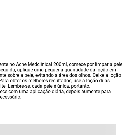
gente no Acne Medclinical 200ml
,
comece por limpar a pele
seguida
,
aplique uma pequena quantidade da loção em
te sobre a pele
,
evitando a área dos olhos. Deixe a loção
Para obter os melhores resultados
,
use a loção duas
ite. Lembre-se
,
cada pele é única
,
portanto
,
ce com uma aplicação diária
,
depois aumente para
necessário.