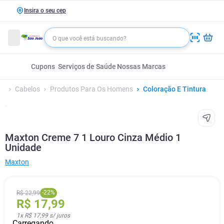
Insira o seu cep
Cupons
Serviços de Saúde
Nossas Marcas
Cabelos
Produtos Para Os Homens
Coloração E Tintura
Maxton Creme 7 1 Louro Cinza Médio 1
Unidade
Maxton
-
22
%
R$
22
,
99
R$
17
,
99
1
x
R$ 17,99
s/ juros
Carregando...