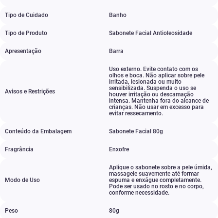
Tipo de Cuidado
Banho
Tipo de Produto
Sabonete Facial Antioleosidade
Apresentação
Barra
Uso externo. Evite contato com os
olhos e boca. Não aplicar sobre pele
irritada
,
lesionada ou muito
sensibilizada. Suspenda o uso se
Avisos e Restrições
houver irritação ou descamação
intensa. Mantenha fora do alcance de
crianças. Não usar em excesso para
evitar ressecamento.
Conteúdo da Embalagem
Sabonete Facial 80g
Fragrância
Enxofre
Aplique o sabonete sobre a pele úmida
,
massageie suavemente até formar
Modo de Uso
espuma e enxágue completamente.
Pode ser usado no rosto e no corpo
,
conforme necessidade.
Peso
80g