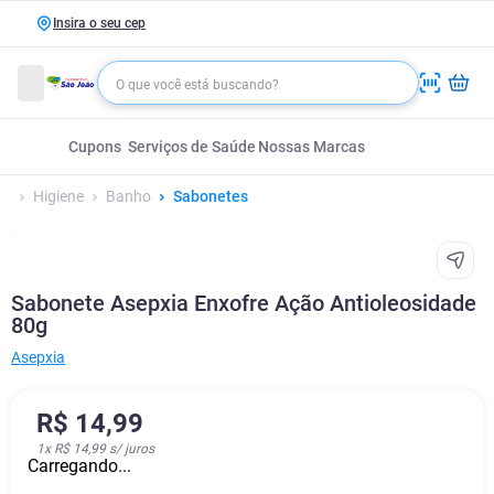
Insira o seu cep
Cupons
Serviços de Saúde
Nossas Marcas
Higiene
Banho
Sabonetes
Sabonete Asepxia Enxofre Ação Antioleosidade
80g
Asepxia
R$
14
,
99
1
x
R$ 14,99
s/ juros
Carregando...