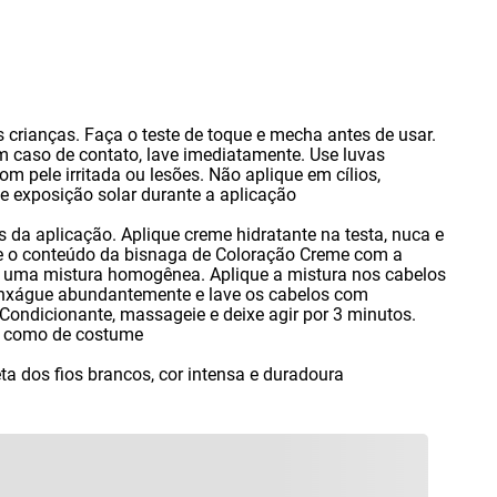
crianças. Faça o teste de toque e mecha antes de usar.
em caso de contato
,
lave imediatamente. Use luvas
om pele irritada ou lesões. Não aplique em cílios
,
e exposição solar durante a aplicação
s da aplicação. Aplique creme hidratante na testa
,
nuca e
re o conteúdo da bisnaga de Coloração Creme com a
r uma mistura homogênea. Aplique a mistura nos cabelos
 Enxágue abundantemente e lave os cabelos com
Condicionante
,
massageie e deixe agir por 3 minutos.
e como de costume
ta dos fios brancos
,
cor intensa e duradoura