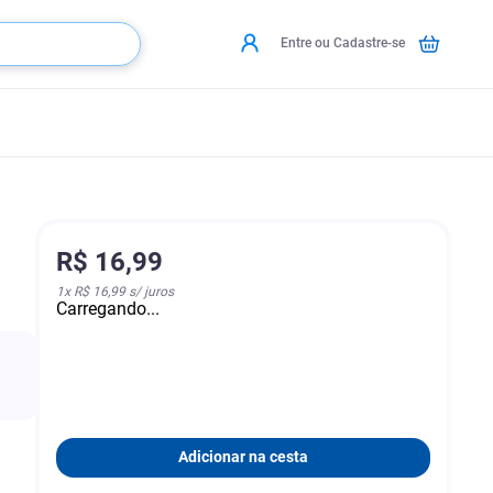
Entre ou Cadastre-se
R$
16
,
99
1
x
R$ 16,99
s/ juros
Carregando...
Adicionar na cesta