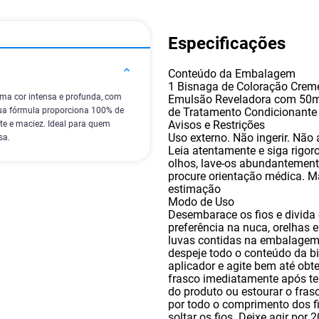
Especificações
Conteúdo da Embalagem
1 Bisnaga de Coloração Creme
 uma cor intensa e profunda, com
Emulsão Reveladora com 50ml 
de Tratamento Condicionant
 Sua fórmula proporciona 100% de
Avisos e Restrições
te e maciez. Ideal para quem
Uso externo. Não ingerir. Não 
sa.
Leia atentamente e siga rigo
olhos
,
lave-os abundantemente
procure orientação médica. M
estimação
Modo de Uso
Desembarace os fios e divida
preferência na nuca
,
orelhas 
luvas contidas na embalagem
despeje todo o conteúdo da b
aplicador e agite bem até ob
frasco imediatamente após te
do produto ou estourar o frasc
por todo o comprimento dos f
soltar os fios. Deixe agir po