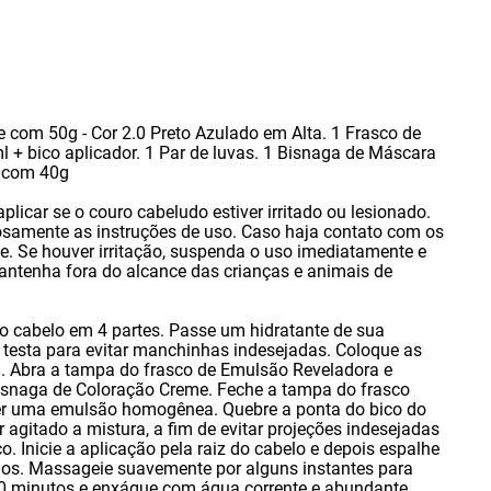
 com 50g - Cor 2.0 Preto Azulado em Alta. 1 Frasco de
+ bico aplicador. 1 Par de luvas. 1 Bisnaga de Máscara
e com 40g
aplicar se o couro cabeludo estiver irritado ou lesionado.
rosamente as instruções de uso. Caso haja contato com os
. Se houver irritação
,
suspenda o uso imediatamente e
antenha fora do alcance das crianças e animais de
 o cabelo em 4 partes. Passe um hidratante de sua
e testa para evitar manchinhas indesejadas. Coloque as
. Abra a tampa do frasco de Emulsão Reveladora e
isnaga de Coloração Creme. Feche a tampa do frasco
ter uma emulsão homogênea. Quebre a ponta do bico do
r agitado a mistura
,
a fim de evitar projeções indesejadas
o. Inicie a aplicação pela raiz do cabelo e depois espalhe
ios. Massageie suavemente por alguns instantes para
r 20 minutos e enxágue com água corrente e abundante