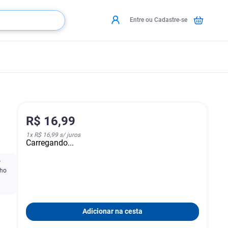
Entre ou Cadastre-se
R$
16
,
99
1
x
R$ 16,99
s/ juros
Carregando...
r
lho
Adicionar na cesta