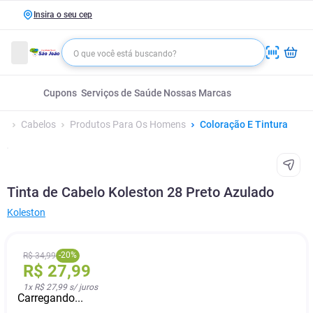
Insira o seu cep
Cupons
Serviços de Saúde
Nossas Marcas
Cabelos
Produtos Para Os Homens
Coloração E Tintura
Tinta de Cabelo Koleston 28 Preto Azulado
Koleston
-
20
%
R$
34
,
99
R$
27
,
99
1
x
R$ 27,99
s/ juros
Carregando...