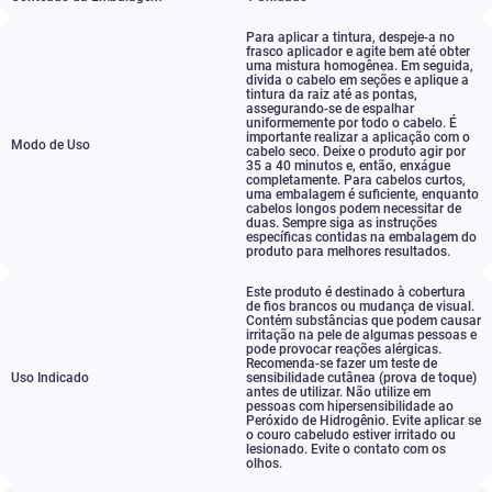
Para aplicar a tintura
,
despeje-a no
frasco aplicador e agite bem até obter
uma mistura homogênea. Em seguida
,
divida o cabelo em seções e aplique a
tintura da raiz até as pontas
,
assegurando-se de espalhar
uniformemente por todo o cabelo. É
importante realizar a aplicação com o
Modo de Uso
cabelo seco. Deixe o produto agir por
35 a 40 minutos e
,
então
,
enxágue
completamente. Para cabelos curtos
,
uma embalagem é suficiente
,
enquanto
cabelos longos podem necessitar de
duas. Sempre siga as instruções
específicas contidas na embalagem do
produto para melhores resultados.
Este produto é destinado à cobertura
de fios brancos ou mudança de visual.
Contém substâncias que podem causar
irritação na pele de algumas pessoas e
pode provocar reações alérgicas.
Recomenda-se fazer um teste de
Uso Indicado
sensibilidade cutânea (prova de toque)
antes de utilizar. Não utilize em
pessoas com hipersensibilidade ao
Peróxido de Hidrogênio. Evite aplicar se
o couro cabeludo estiver irritado ou
lesionado. Evite o contato com os
olhos.