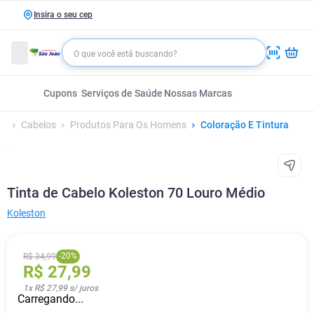
Insira o seu cep
Cupons
Serviços de Saúde
Nossas Marcas
Cabelos
Produtos Para Os Homens
Coloração E Tintura
Tinta de Cabelo Koleston 70 Louro Médio
Koleston
-
20
%
R$
34
,
99
R$
27
,
99
1
x
R$ 27,99
s/ juros
Carregando...