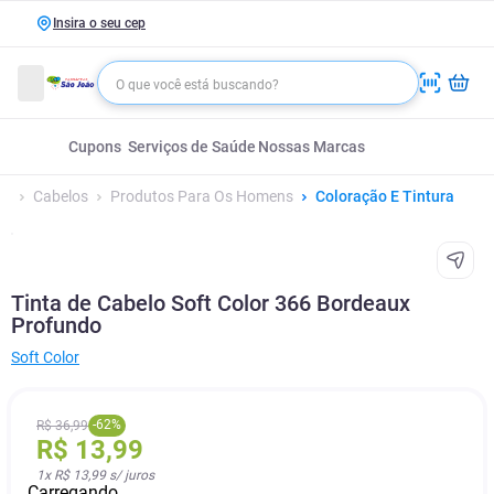
Insira o seu cep
Cupons
Serviços de Saúde
Nossas Marcas
Cabelos
Produtos Para Os Homens
Coloração E Tintura
Tinta de Cabelo Soft Color 366 Bordeaux
Profundo
Soft Color
-
62
%
R$
36
,
99
R$
13
,
99
1
x
R$ 13,99
s/ juros
Carregando...