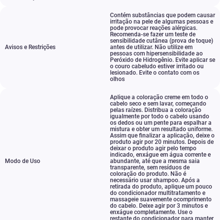
Contém substâncias que podem causar
irritação na pele de algumas pessoas e
pode provocar reações alérgicas.
Recomenda-se fazer um teste de
sensibilidade cutânea (prova de toque)
Avisos e Restrições
antes de utilizar. Não utilize em
pessoas com hipersensibilidade ao
Peróxido de Hidrogênio. Evite aplicar se
o couro cabeludo estiver irritado ou
lesionado. Evite o contato com os
olhos
Aplique a coloração creme em todo o
cabelo seco e sem lavar
,
começando
pelas raízes. Distribua a coloração
igualmente por todo o cabelo usando
os dedos ou um pente para espalhar a
mistura e obter um resultado uniforme.
Assim que finalizar a aplicação
,
deixe o
produto agir por 20 minutos. Depois de
deixar o produto agir pelo tempo
indicado
,
enxágue em água corrente e
Modo de Uso
abundante
,
até que a mesma saia
transparente
,
sem resíduos de
coloração do produto. Não é
necessário usar shampoo. Após a
retirada do produto
,
aplique um pouco
do condicionador multitratamento e
massageie suavemente ocomprimento
do cabelo. Deixe agir por 3 minutos e
enxágue completamente. Use o
restante do condicionador para manter