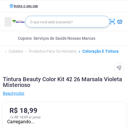
Insira o seu cep
Cupons
Serviços de Saúde
Nossas Marcas
Cabelos
Produtos Para Os Homens
Coloração E Tintura
Tintura Beauty Color Kit 42 26 Marsala Violeta
Misterioso
Beautycolor
R$
18
,
99
1
x
R$ 18,99
s/ juros
Carregando...