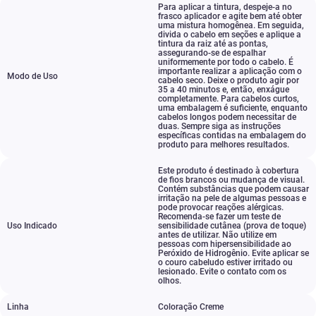
Para aplicar a tintura
,
despeje-a no
frasco aplicador e agite bem até obter
uma mistura homogênea. Em seguida
,
divida o cabelo em seções e aplique a
tintura da raiz até as pontas
,
assegurando-se de espalhar
uniformemente por todo o cabelo. É
importante realizar a aplicação com o
Modo de Uso
cabelo seco. Deixe o produto agir por
35 a 40 minutos e
,
então
,
enxágue
completamente. Para cabelos curtos
,
uma embalagem é suficiente
,
enquanto
cabelos longos podem necessitar de
duas. Sempre siga as instruções
específicas contidas na embalagem do
produto para melhores resultados.
Este produto é destinado à cobertura
de fios brancos ou mudança de visual.
Contém substâncias que podem causar
irritação na pele de algumas pessoas e
pode provocar reações alérgicas.
Recomenda-se fazer um teste de
Uso Indicado
sensibilidade cutânea (prova de toque)
antes de utilizar. Não utilize em
pessoas com hipersensibilidade ao
Peróxido de Hidrogênio. Evite aplicar se
o couro cabeludo estiver irritado ou
lesionado. Evite o contato com os
olhos.
Linha
Coloração Creme