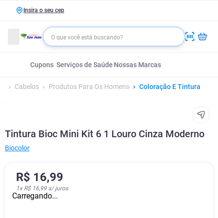
Insira o seu cep
Cupons
Serviços de Saúde
Nossas Marcas
Cabelos
Produtos Para Os Homens
Coloração E Tintura
Tintura Bioc Mini Kit 6 1 Louro Cinza Moderno
Biocolor
R$
16
,
99
1
x
R$ 16,99
s/ juros
Carregando...