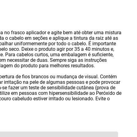
-a no frasco aplicador e agite bem até obter uma mistura
da o cabelo em seções e aplique a tintura da raiz até as
palhar uniformemente por todo o cabelo. É importante
belo seco. Deixe o produto agir por 35 a 40 minutos e
,
. Para cabelos curtos
,
uma embalagem é suficiente
,
m necessitar de duas. Sempre siga as instruções
lagem do produto para melhores resultados.
obertura de fios brancos ou mudança de visual. Contém
 irritação na pele de algumas pessoas e pode provocar
se fazer um teste de sensibilidade cutânea (prova de
 utilize em pessoas com hipersensibilidade ao Peróxido de
couro cabeludo estiver irritado ou lesionado. Evite o