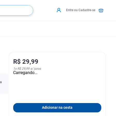
Entre ou Cadastre-se
R$
29
,
99
1
x
R$ 29,99
s/ juros
Carregando...
ra
Adicionar na cesta