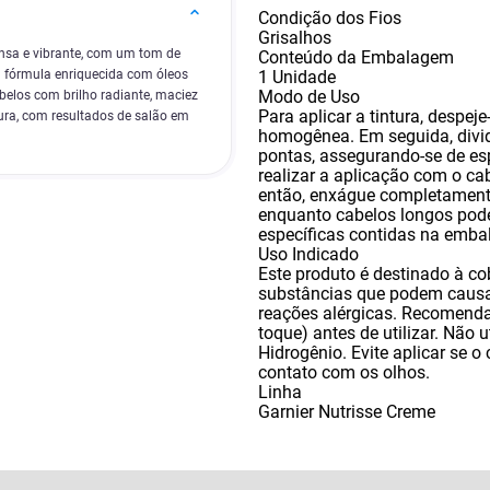
Condição dos Fios
Grisalhos
ensa e vibrante, com um tom de
Conteúdo da Embalagem
1 Unidade
 fórmula enriquecida com óleos
Modo de Uso
belos com brilho radiante, maciez
Para aplicar a tintura
,
despeje
ra, com resultados de salão em
homogênea. Em seguida
,
divi
pontas
,
assegurando-se de es
realizar a aplicação com o ca
então
,
enxágue completamente
enquanto cabelos longos pode
específicas contidas na emba
Uso Indicado
Este produto é destinado à c
substâncias que podem causar
reações alérgicas. Recomenda-
toque) antes de utilizar. Não
Hidrogênio. Evite aplicar se o 
contato com os olhos.
Linha
Garnier Nutrisse Creme