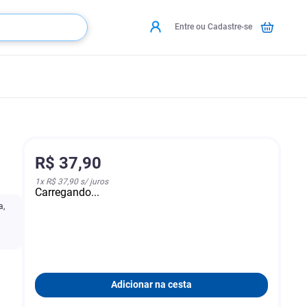
Entre ou Cadastre-se
R$
37
,
90
1
x
R$ 37,90
s/ juros
Carregando...
a,
Adicionar na cesta