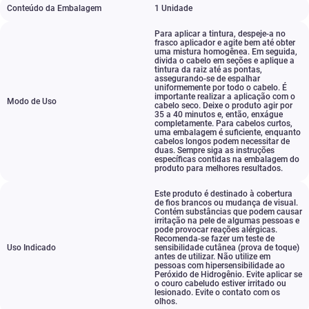
Conteúdo da Embalagem
1 Unidade
Para aplicar a tintura
,
despeje-a no
frasco aplicador e agite bem até obter
uma mistura homogênea. Em seguida
,
divida o cabelo em seções e aplique a
tintura da raiz até as pontas
,
assegurando-se de espalhar
uniformemente por todo o cabelo. É
importante realizar a aplicação com o
Modo de Uso
cabelo seco. Deixe o produto agir por
35 a 40 minutos e
,
então
,
enxágue
completamente. Para cabelos curtos
,
uma embalagem é suficiente
,
enquanto
cabelos longos podem necessitar de
duas. Sempre siga as instruções
específicas contidas na embalagem do
produto para melhores resultados.
Este produto é destinado à cobertura
de fios brancos ou mudança de visual.
Contém substâncias que podem causar
irritação na pele de algumas pessoas e
pode provocar reações alérgicas.
Recomenda-se fazer um teste de
Uso Indicado
sensibilidade cutânea (prova de toque)
antes de utilizar. Não utilize em
pessoas com hipersensibilidade ao
Peróxido de Hidrogênio. Evite aplicar se
o couro cabeludo estiver irritado ou
lesionado. Evite o contato com os
olhos.