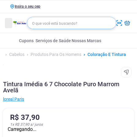
Insira o seu cep
Cupons
Serviços de Saúde
Nossas Marcas
Cabelos
Produtos Para Os Homens
Coloração E Tintura
Tintura Imédia 6 7 Chocolate Puro Marrom
Avelã
‎loreal Paris
R$
37
,
90
1
x
R$ 37,90
s/ juros
Carregando...