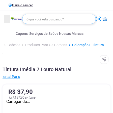
Insira o seu cep
Cupons
Serviços de Saúde
Nossas Marcas
Cabelos
Produtos Para Os Homens
Coloração E Tintura
Tintura Imédia 7 Louro Natural
‎loreal Paris
R$
37
,
90
1
x
R$ 37,90
s/ juros
Carregando...