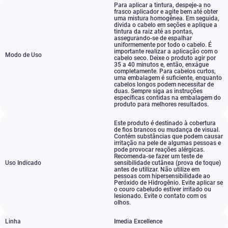
Para aplicar a tintura
,
despeje-a no
frasco aplicador e agite bem até obter
uma mistura homogênea. Em seguida
,
divida o cabelo em seções e aplique a
tintura da raiz até as pontas
,
assegurando-se de espalhar
uniformemente por todo o cabelo. É
importante realizar a aplicação com o
Modo de Uso
cabelo seco. Deixe o produto agir por
35 a 40 minutos e
,
então
,
enxágue
completamente. Para cabelos curtos
,
uma embalagem é suficiente
,
enquanto
cabelos longos podem necessitar de
duas. Sempre siga as instruções
específicas contidas na embalagem do
produto para melhores resultados.
Este produto é destinado à cobertura
de fios brancos ou mudança de visual.
Contém substâncias que podem causar
irritação na pele de algumas pessoas e
pode provocar reações alérgicas.
Recomenda-se fazer um teste de
Uso Indicado
sensibilidade cutânea (prova de toque)
antes de utilizar. Não utilize em
pessoas com hipersensibilidade ao
Peróxido de Hidrogênio. Evite aplicar se
o couro cabeludo estiver irritado ou
lesionado. Evite o contato com os
olhos.
Linha
Imedia Excellence