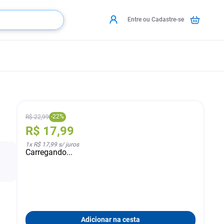
Entre ou Cadastre-se
-
22
%
R$
22
,
99
R$
17
,
99
1
x
R$ 17,99
s/ juros
Carregando...
Adicionar na cesta