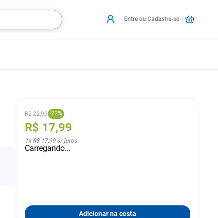
Entre ou Cadastre-se
-
22
%
R$
22
,
99
R$
17
,
99
1
x
R$ 17,99
s/ juros
Carregando...
Adicionar na cesta