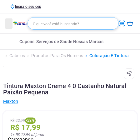
Insira o seu cep
Cupons
Serviços de Saúde
Nossas Marcas
Cabelos
Produtos Para Os Homens
Coloração E Tintura
Tintura Maxton Creme 4 0 Castanho Natural
Paixão Pequena
Maxton
-
22
%
R$
22
,
99
R$
17
,
99
1
x
R$ 17,99
s/ juros
Carregando...