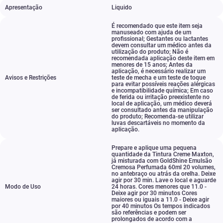
Apresentação
Liquido
É recomendado que este item seja
manuseado com ajuda de um
profissional; Gestantes ou lactantes
devem consultar um médico antes da
utilização do produto; Não é
recomendada aplicação deste item em
menores de 15 anos; Antes da
aplicação
,
é necessário realizar um
Avisos e Restrições
teste de mecha e um teste de toque
para evitar possíveis reações alérgicas
e incompatibilidade química; Em caso
de ferida ou irritação preexistente no
local de aplicação
,
um médico deverá
ser consultado antes da manipulação
do produto; Recomenda-se utilizar
luvas descartáveis no momento da
aplicação.
Prepare e aplique uma pequena
quantidade da Tintura Creme Maxton
,
já misturada com GoldShine Emulsão
Cremosa Perfumada 60ml 20 volumes
,
no antebraço ou atrás da orelha. Deixe
agir por 30 min. Lave o local e aguarde
Modo de Uso
24 horas. Cores menores que 11.0 -
Deixe agir por 30 minutos Cores
maiores ou iguais a 11.0 - Deixe agir
por 40 minutos Os tempos indicados
são referências e podem ser
prolongados de acordo com a