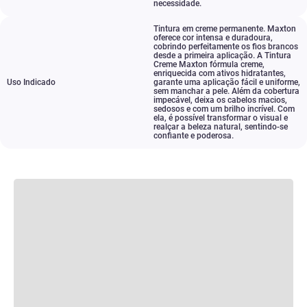
necessidade.
Tintura em creme permanente. Maxton
oferece cor intensa e duradoura
,
cobrindo perfeitamente os fios brancos
desde a primeira aplicação. A Tintura
Creme Maxton fórmula creme
,
enriquecida com ativos hidratantes
,
Uso Indicado
garante uma aplicação fácil e uniforme
,
sem manchar a pele. Além da cobertura
impecável
,
deixa os cabelos macios
,
sedosos e com um brilho incrível. Com
ela
,
é possível transformar o visual e
realçar a beleza natural
,
sentindo-se
confiante e poderosa.