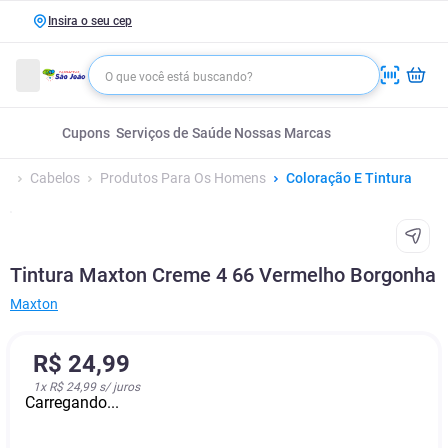
Insira o seu cep
Cupons
Serviços de Saúde
Nossas Marcas
Cabelos
Produtos Para Os Homens
Coloração E Tintura
Tintura Maxton Creme 4 66 Vermelho Borgonha
Maxton
R$
24
,
99
1
x
R$ 24,99
s/ juros
Carregando...