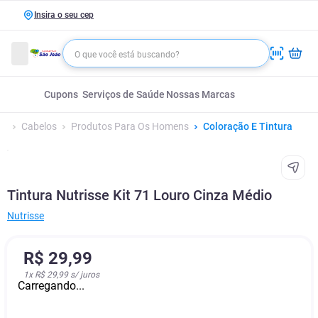
Insira o seu cep
Cupons
Serviços de Saúde
Nossas Marcas
Cabelos
Produtos Para Os Homens
Coloração E Tintura
Tintura Nutrisse Kit 71 Louro Cinza Médio
Nutrisse
R$
29
,
99
1
x
R$ 29,99
s/ juros
Carregando...