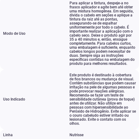
Para aplicar a tintura
,
despeje-a no
frasco aplicador e agite bem até obter
uma mistura homogênea. Em seguida
,
divida o cabelo em seções e aplique a
tintura da raiz até as pontas
,
assegurando-se de espalhar
uniformemente por todo o cabelo. É
importante realizar a aplicação com o
Modo de Uso
cabelo seco. Deixe o produto agir por
35 a 40 minutos e
,
então
,
enxágue
completamente. Para cabelos curtos
,
uma embalagem é suficiente
,
enquanto
cabelos longos podem necessitar de
duas. Sempre siga as instruções
específicas contidas na embalagem do
produto para melhores resultados.
Este produto é destinado à cobertura
de fios brancos ou mudança de visual.
Contém substâncias que podem causar
irritação na pele de algumas pessoas e
pode provocar reações alérgicas.
Recomenda-se fazer um teste de
Uso Indicado
sensibilidade cutânea (prova de toque)
antes de utilizar. Não utilize em
pessoas com hipersensibilidade ao
Peróxido de Hidrogênio. Evite aplicar se
o couro cabeludo estiver irritado ou
lesionado. Evite o contato com os
olhos.
Linha
Nutrisse