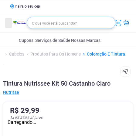
Insira o seu cep
Cupons
Serviços de Saúde
Nossas Marcas
Cabelos
Produtos Para Os Homens
Coloração E Tintura
Tintura Nutrissee Kit 50 Castanho Claro
Nutrisse
R$
29
,
99
1
x
R$ 29,99
s/ juros
Carregando...