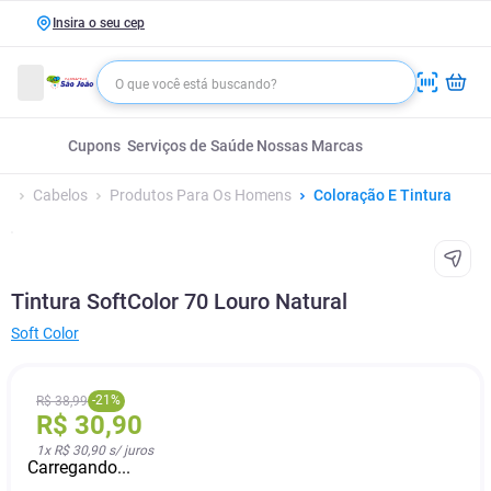
Insira o seu cep
Cupons
Serviços de Saúde
Nossas Marcas
Cabelos
Produtos Para Os Homens
Coloração E Tintura
Tintura SoftColor 70 Louro Natural
Soft Color
-
21
%
R$
38
,
99
R$
30
,
90
1
x
R$ 30,90
s/ juros
Carregando...