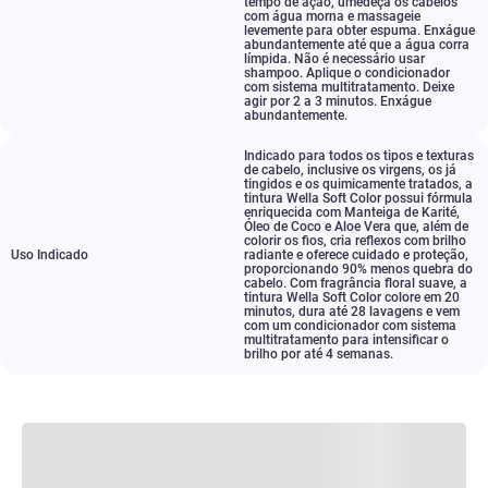
tempo de ação
,
umedeça os cabelos
com água morna e massageie
levemente para obter espuma. Enxágue
abundantemente até que a água corra
límpida. Não é necessário usar
shampoo. Aplique o condicionador
com sistema multitratamento. Deixe
agir por 2 a 3 minutos. Enxágue
abundantemente.
Indicado para todos os tipos e texturas
de cabelo
,
inclusive os virgens
,
os já
tingidos e os quimicamente tratados
,
a
tintura Wella Soft Color possui fórmula
enriquecida com Manteiga de Karité
,
Óleo de Coco e Aloe Vera que
,
além de
colorir os fios
,
cria reflexos com brilho
Uso Indicado
radiante e oferece cuidado e proteção
,
proporcionando 90% menos quebra do
cabelo. Com fragrância floral suave
,
a
tintura Wella Soft Color colore em 20
minutos
,
dura até 28 lavagens e vem
com um condicionador com sistema
multitratamento para intensificar o
brilho por até 4 semanas.