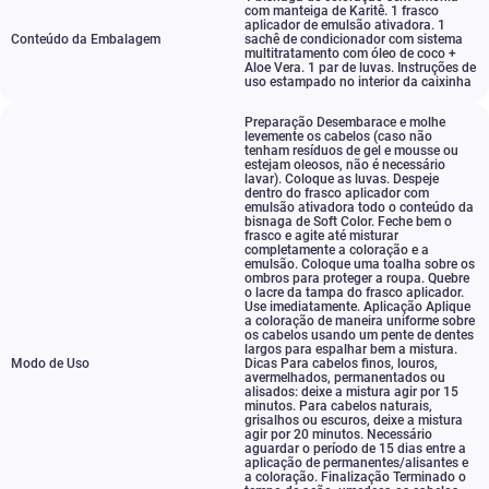
com manteiga de Karitê. 1 frasco
aplicador de emulsão ativadora. 1
Conteúdo da Embalagem
sachê de condicionador com sistema
multitratamento com óleo de coco +
Aloe Vera. 1 par de luvas. Instruções de
uso estampado no interior da caixinha
Preparação Desembarace e molhe
levemente os cabelos (caso não
tenham resíduos de gel e mousse ou
estejam oleosos
,
não é necessário
lavar). Coloque as luvas. Despeje
dentro do frasco aplicador com
emulsão ativadora todo o conteúdo da
bisnaga de Soft Color. Feche bem o
frasco e agite até misturar
completamente a coloração e a
emulsão. Coloque uma toalha sobre os
ombros para proteger a roupa. Quebre
o lacre da tampa do frasco aplicador.
Use imediatamente. Aplicação Aplique
a coloração de maneira uniforme sobre
os cabelos usando um pente de dentes
largos para espalhar bem a mistura.
Modo de Uso
Dicas Para cabelos finos
,
louros
,
avermelhados
,
permanentados ou
alisados: deixe a mistura agir por 15
minutos. Para cabelos naturais
,
grisalhos ou escuros
,
deixe a mistura
agir por 20 minutos. Necessário
aguardar o período de 15 dias entre a
aplicação de permanentes/alisantes e
a coloração. Finalização Terminado o